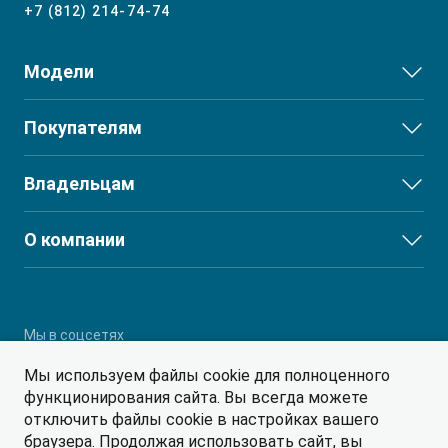
+7 (812) 214-74-74
Модели
JS3
Покупателям
JS6
Выбор и покупка
Владельцам
J7
Финансы и услуги
T8
Сервис
О компании
T8 PRO
Поддержка
О дилерском центре
T9
Партнеры
RF8
Мы в соцсетях
Мы используем файлы cookie для полноценного
функционирования сайта. Вы всегда можете
отключить файлы cookie в настройках вашего
браузера. Продолжая использовать сайт, вы