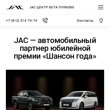
JAC ЦЕНТР БЕТА ПУЛКОВО
Контакты
+7 (812) 214-74-74
JAC — автомобильный
партнер юбилейной
премии «Шансон года»
МОДЕЛИ
ПОКУПАТЕЛЯМ
ВЛАДЕЛЬЦАМ
О КОМПАНИИ
ВЫБОР И ПОКУПКА
СЕРВИС
О ДИЛЕРСКОМ ЦЕНТРЕ
JS3 Кроссовер
Спецпредложения
Записаться на сервис
Новости
от 1 484 000 ₽*
Видеообзоры модельного ряда JAC
Полезная информация
Блог