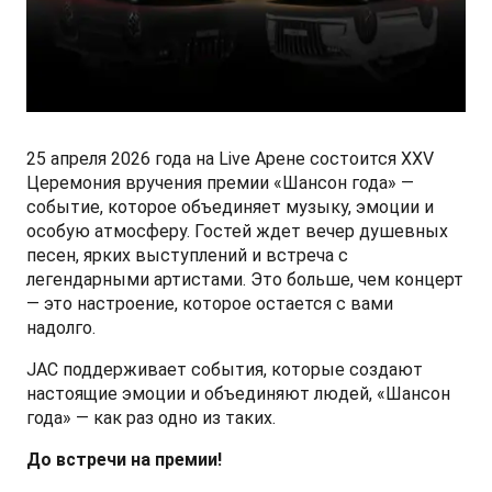
СМИ о нас
ФИНАНСЫ И УСЛУГИ
ПОДДЕРЖКА
JS6 Кроссовер
от 1 949 000 ₽*
Кредитование
Помощь на дорогах
Контакты
Лизинг
Дополнительные программы помощи на дорогах
Правовая информация
25 апреля 2026 года на Live Арене состоится ХХV
J7 Лифтбек
Кредитный калькулятор
Регламент ТО
Партнеры
Церемония вручения премии «Шансон года» —
от 1 749 000 ₽*
событие, которое объединяет музыку, эмоции и
особую атмосферу. Гостей ждет вечер душевных
Руководство по обслуживанию и гарантия
песен, ярких выступлений и встреча с
легендарными артистами. Это больше, чем концерт
Руководства по эксплуатации
— это настроение, которое остается с вами
JAC T8 Пикап
надолго.
от 2 504 000 ₽*
JAC поддерживает события, которые создают
настоящие эмоции и объединяют людей, «Шансон
года» — как раз одно из таких.
JAC T8 PRO Пикап
До встречи на премии!
от 2 759 000 ₽*