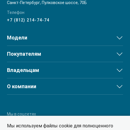
Санкт-Петербург, Пулковское шоссе, 70Б
Телефон
+7 (812) 214-74-74
Модели
JS3
Покупателям
JS6
Выбор и покупка
Владельцам
J7
Финансы и услуги
T8
Сервис
О компании
T8 PRO
Поддержка
О дилерском центре
T9
Партнеры
RF8
Мы в соцсетях
Мы используем файлы cookie для полноценного