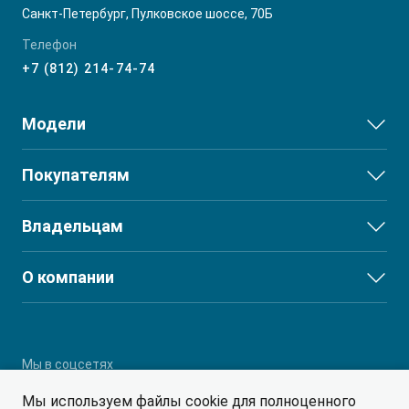
Санкт-Петербург, Пулковское шоссе, 70Б
Телефон
+7 (812) 214-74-74
Модели
JS3
Покупателям
JS6
Выбор и покупка
Владельцам
J7
Финансы и услуги
T8
Сервис
О компании
T8 PRO
Поддержка
О дилерском центре
T9
Партнеры
RF8
Мы в соцсетях
Мы используем файлы cookie для полноценного