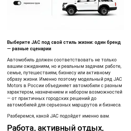
СМИ о нас
ФИНАНСЫ И УСЛУГИ
ПОДДЕРЖКА
JS6 Кроссовер
от 1 949 000 ₽*
Кредитование
Помощь на дорогах
Контакты
Лизинг
Дополнительные программы помощи на дорогах
Правовая информация
Выберите JAC под свой стиль жизни: один бренд
J7 Лифтбек
Кредитный калькулятор
Регламент ТО
Партнеры
— разные сценарии
от 1 749 000 ₽*
Автомобиль должен соответствовать не только
Руководство по обслуживанию и гарантия
вашим ожиданиям, но и реальным задачам: работе,
семье, путешествиям, бизнесу или активному
Руководства по эксплуатации
образу жизни. Именно поэтому модельный ряд JAC
JAC T8 Пикап
Motors в России объединяет автомобили с разным
от 2 504 000 ₽*
характером, назначением и набором возможностей
— от практичных городских решений до
автомобилей для серьезных маршрутов и бизнеса.
Разберемся, какой JAC подойдет именно вам.
JAC T8 PRO Пикап
Работа, активный отдых,
от 2 759 000 ₽*