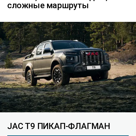
сложные маршруты
T9 Пикап
от 3 619 000 ₽*
RF8 Минивэн
от 4 774 000 ₽*
JAC T9 ПИКАП-ФЛАГМАН