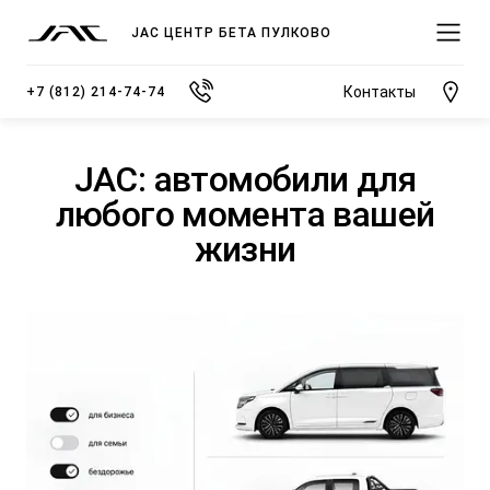
JAC ЦЕНТР БЕТА ПУЛКОВО
Контакты
+7 (812) 214-74-74
JAC: автомобили для
любого момента вашей
жизни
МОДЕЛИ
ПОКУПАТЕЛЯМ
ВЛАДЕЛЬЦАМ
О КОМПАНИИ
ВЫБОР И ПОКУПКА
СЕРВИС
О ДИЛЕРСКОМ ЦЕНТРЕ
JS3 Кроссовер
Спецпредложения
Записаться на сервис
Новости
от 1 484 000 ₽*
Видеообзоры модельного ряда JAC
Полезная информация
Блог