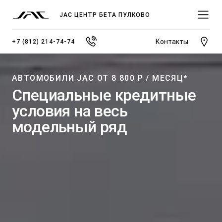
JAC ЦЕНТР БЕТА ПУЛКОВО
Контакты
+7 (812) 214-74-74
АВТОМОБИЛИ JAC ОТ 8 800 Р / МЕСЯЦ*
Специальные кредитные
условия на весь
МОДЕЛИ
модельный ряд
ПОКУПАТЕЛЯМ
ВЛАДЕЛЬЦАМ
О КОМПАНИИ
ВЫБОР И ПОКУПКА
СЕРВИС
О ДИЛЕРСКОМ ЦЕНТРЕ
JS3 Кроссовер
Спецпредложения
Записаться на сервис
Новости
от 1 484 000 ₽*
Видеообзоры модельного ряда JAC
Полезная информация
Блог